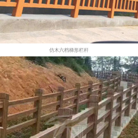
仿木六档梯形栏杆