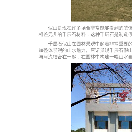
假山是现在许多场合非常能够看到的装饰性
相差无几的千层石材料，这种千层石是制造
千层石假山在园林景观中起着非常重要的美
加整体景观的山水魅力。唐诺景观千层石假
与河流结合在一起，在园林中构建一幅山水