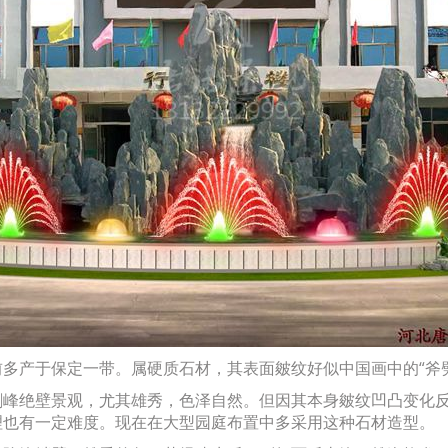
产于保定一带。属硬质石材，其表面皴纹好似中国画中的“斧劈
绝壁景观，尤其雄秀，色泽自然。但因其本身皴纹凹凸变化反
理也有一定难度。现在在大型园庭布置中多采用这种石材造型。