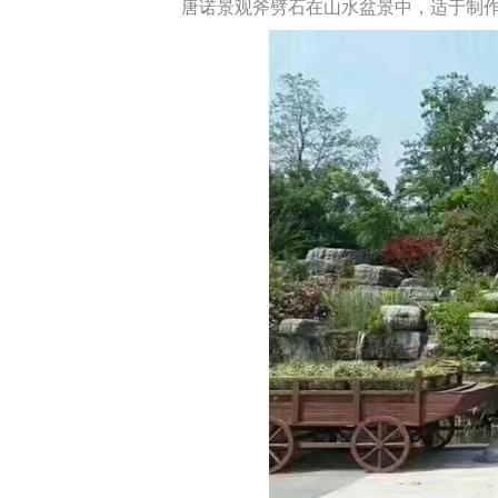
唐诺景观斧劈石在山水盆景中，适于制作险