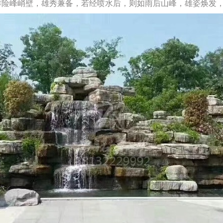
峰峭壁，雄秀兼备，若经喷水后，则如雨后山峰，雄姿焕发，