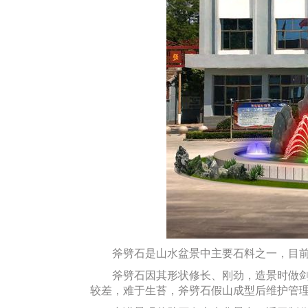
斧劈石是山水盆景中主要石料之一，目前多
斧劈石因其形状修长、刚劲，造景时做剑峰
较差，难于生苔，斧劈石假山成型后维护管