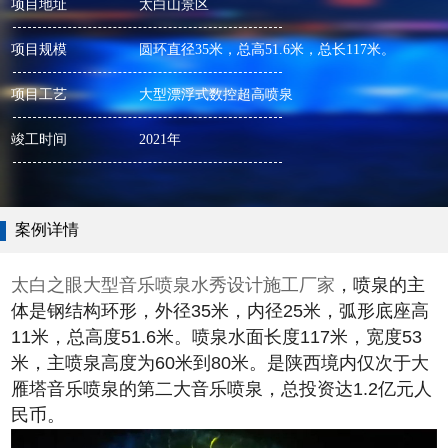
项目地址
太白山景区
项目规模
圆环直径35米，总高51.6米，总长117米。
项目工艺
大型漂浮式数控超高喷泉
竣工时间
2021年
案例详情
太白之眼大型音乐喷泉水秀设计施工厂家
，喷泉的主
体是钢结构环形，外径35米，内径25米，弧形底座高
11米，总高度51.6米。喷泉水面长度117米，宽度53
米，主喷泉高度为60米到80米。是陕西境内仅次于大
雁塔音乐喷泉的第二大音乐喷泉，总投资达1.2亿元人
民币。