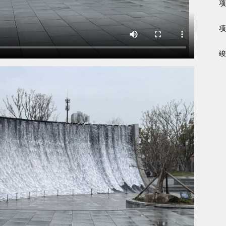
项
项
竣