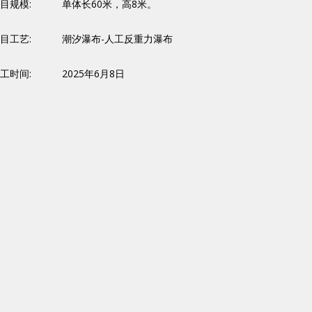
目规模:
单体长60米，高8米。
目工艺:
潮汐瀑布-人工反重力瀑布
工时间:
2025年6月8日